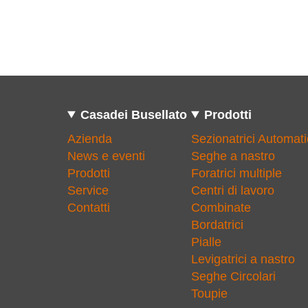
Casadei Busellato
Prodotti
Azienda
Sezionatrici Automat
News e eventi
Seghe a nastro
Prodotti
Foratrici multiple
Service
Centri di lavoro
Contatti
Combinate
Bordatrici
Pialle
Levigatrici a nastro
Seghe Circolari
Toupie