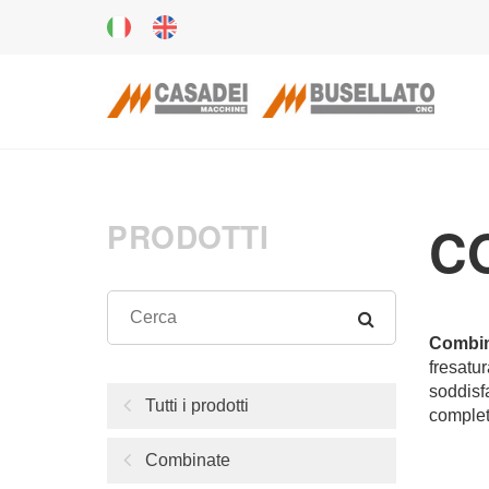
PRODOTTI
C
Combin
fresatur
soddisf
Tutti i prodotti
complet
Combinate