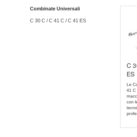
Combinate Universali
C 30 C / C 41 C / C 41 ES
C 3
ES
Le Co
41 C
macch
con l
tecno
profe