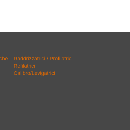
iche
Raddrizzatrici / Profilatrici
Refilatrici
Calibro/Levigatrici