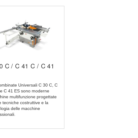
0 C / C 41 C / C 41
mbinate Universali C 30 C, C
 e C 41 ES sono moderne
ine multifunzione progettate
e tecniche costruttive e la
logia delle macchine
ssionali.