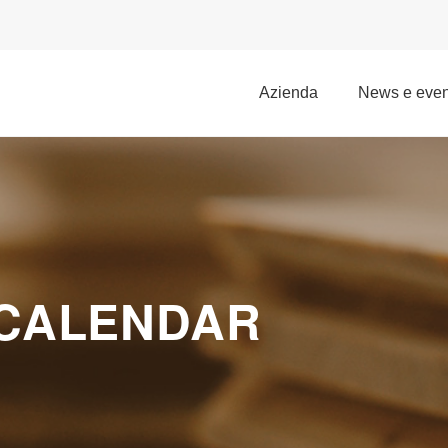
azienda
news e even
CALENDAR