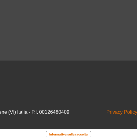
ne (VI) Italia - P.I. 00126480409
Privacy Polic
Informativa sulla raccolta